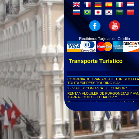
Recibimos Tarjetas de Credito
Transporte Turístico
COMPAÑIA DE TRANSPORTE TURÍSTICO LA
TOLITA EXPRESS TOURING S.A*
2.- VIAJE Y CONOZCA EL ECUADOR*
RENTA Y ALQUILER DE FURGONETAS Y VA
IBARRA - QUITO - ECUADOR **
Rutas personalizadas a cualquier ciudad del
Ecuador...
Viajes seguros al Cotopaxi...
Viajes seguros a Parque Nacional Yasuní
Viajes seguros al Parque Nacional Las Cajas
Viajes seguros a Cuenca
Viajes seguros al Centro Histórico de Quito
Viajes seguros a la Mitad del Mundo