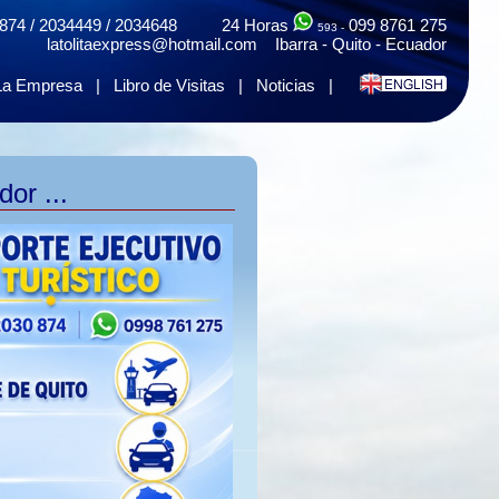
874 / 2034449 / 2034648 24 Horas
099 8761 275
593 -
latolitaexpress@hotmail.com Ibarra - Quito - Ecuador
La Empresa
|
Libro de Visitas
|
Noticias
|
or ...